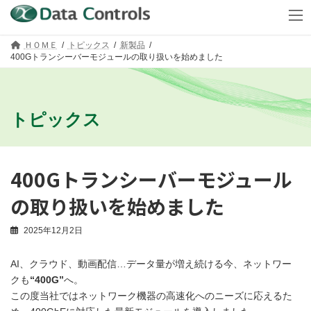
コ
ナ
ＨＯＭＥ
トピックス
新製品
ン
ビ
400Gトランシーバーモジュールの取り扱いを始めました
テ
ゲ
ン
ー
ツ
シ
へ
ョ
ス
ン
トピックス
キ
に
ッ
移
プ
動
400Gトランシーバーモジュール
の取り扱いを始めました
2025年12月2日
AI、クラウド、動画配信…データ量が増え続ける今、ネットワー
クも
“400G”
へ。
この度当社ではネットワーク機器の高速化へのニーズに応えるた